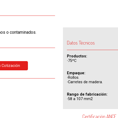
inos o contaminados.
Datos Técnicos
Productos:
·
75ºC
tu Cotización
Empaque:
·
Rollos.
·
Carretes de madera.
Rango de fabricación:
·
58 a 107 mm2
Certificación ANCE