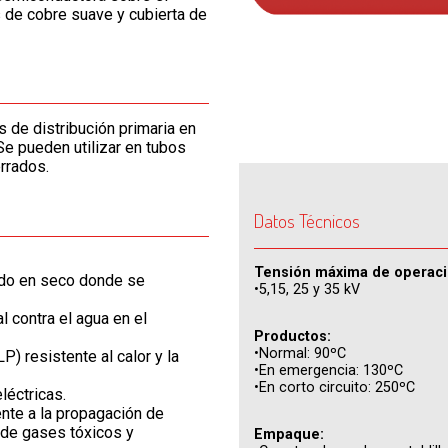
s de cobre suave y cubierta de
de distribución primaria en
Se pueden utilizar en tubos
rrados.
Datos Técnicos
Tensión máxima de operaci
rado en seco donde se
•5,15, 25 y 35 kV
l contra el agua en el
Productos:
•Normal: 90ºC
) resistente al calor y la
•En emergencia: 130ºC
•En corto circuito: 250ºC
léctricas.
ente a la propagación de
 de gases tóxicos y
Empaque: