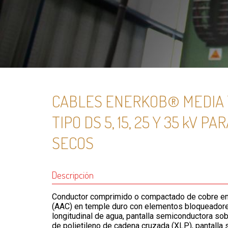
CABLES ENERKOB® MEDIA 
TIPO DS 5, 15, 25 Y 35 kV 
SECOS
Descripción
Conductor comprimido o compactado de cobre en
(AAC) en temple duro con elementos bloqueadores
longitudinal de agua, pantalla semiconductora sob
de polietileno de cadena cruzada (XLP), pantalla