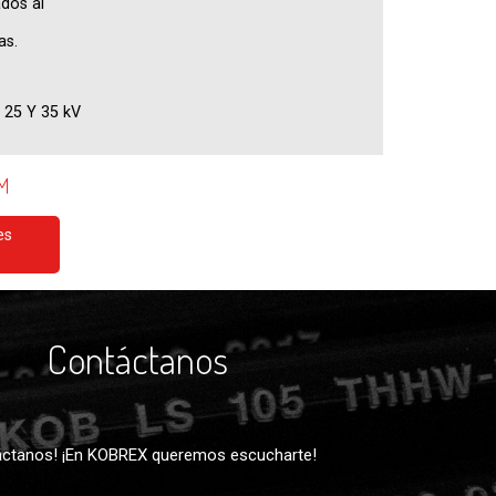
ados al
as.
 25 Y 35 kV
EM
es
Contáctanos
ctanos! ¡En KOBREX queremos escucharte!