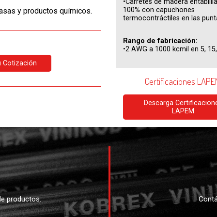
•Carretes de madera entablill
100% con capuchones
grasas y productos químicos.
termocontráctiles en las punt
Rango de fabricación:
•2 AWG a 1000 kcmil en 5, 15,
tu Cotización
Certificaciones LAP
Descarga Certificacion
LAPEM
e productos.
Contá