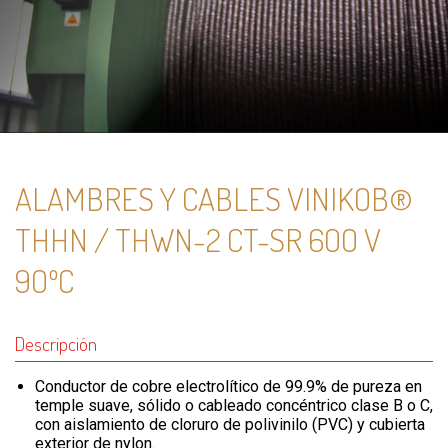
ALAMBRES Y CABLES VINIKOB®
THHN / THWN-2 CT-SR 6OO V
9OºC
Descripción
Conductor de cobre electrolítico de 99.9% de pureza en
temple suave, sólido o cableado concéntrico clase B o C,
con aislamiento de cloruro de polivinilo (PVC) y cubierta
exterior de nylon.