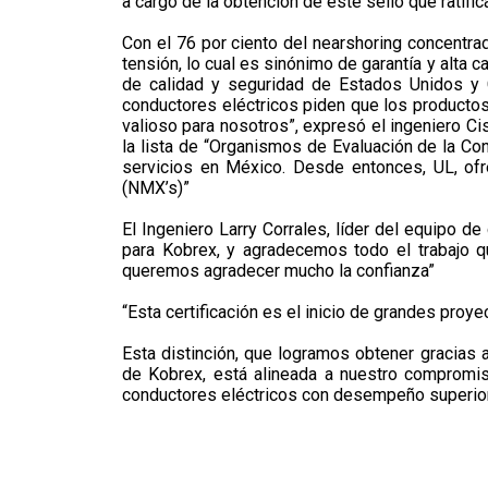
a cargo de la obtención de este sello que ratific
Con el 76 por ciento del nearshoring concentr
tensión, lo cual es sinónimo de garantía y alta
de calidad y seguridad de Estados Unidos y C
conductores eléctricos piden que los producto
valioso para nosotros”, expresó el ingeniero Ci
la lista de “Organismos de Evaluación de la Co
servicios en México. Desde entonces, UL, of
(NMX’s)”
El Ingeniero Larry Corrales, líder del equipo de
para Kobrex, y agradecemos todo el trabajo q
queremos agradecer mucho la confianza”
“Esta certificación es el inicio de grandes proy
Esta distinción, que logramos obtener gracias a
de Kobrex, está alineada a nuestro compromiso
conductores eléctricos con desempeño superior