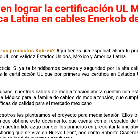
en lograr la certificación UL 
a Latina en cables Enerkob d
tros productos Kobrex?
Aquí tienes una especial: ahora tu p
llo UL con validez Estados Unidos, México y América Latina.
icia: Si ya te brindábamos certeza y seguridad por la alta ca
 la certificación UL que por primera vez certifica en Estados
icano, nuestros cables de media tensión ahora cuentan con esta
 a México para la familia de cables de media tensión, que cump
icas de calidad para el mercado mexicano.
otros les planteamos el proyecto para media tensión. Ellos tra
 que obtiene este documento, que cuenta con el respaldo de U
nuestro liderazgo por ser los primeros en presentar la iniciativ
horing que se vive en Nuevo León”, nos contó Roberto Cisneros