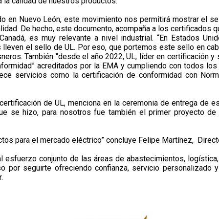
a la calidad de nuestros productos.
ado en Nuevo León, este movimiento nos permitirá mostrar el s
 calidad. De hecho, este documento, acompaña a los certificados
anadá, es muy relevante a nivel industrial. “En Estados Uni
s lleven el sello de UL. Por eso, que portemos este sello en 
sneros. También “desde el año 2022, UL, líder en certificación 
nformidad” acreditados por la EMA y cumpliendo con todos los r
rece servicios como la certificación de conformidad con Nor
 certificación de UL, menciona en la ceremonia de entrega de est
ue se hizo, para nosotros fue también el primer proyecto de
ectos para el mercado eléctrico” concluye Felipe Martínez, Direc
l esfuerzo conjunto de las áreas de abastecimientos, logística, 
 por seguirte ofreciendo confianza, servicio personalizado y
.